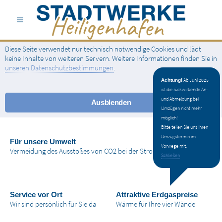
Diese Seite verwendet nur technisch notwendige Cookies und lädt
keine Inhalte von weiteren Servern. Weitere Informationen finden Sie in
unseren Datenschutzbestimmungen
.
Ab Juni 2025
Achtung!
ist die rückwirkende An-
und Abmeldung bei
Ausblenden
Umzügen nicht mehr
möglich!
Bitte teilen Sie uns Ihren
Umzugstermin im
Für unsere Umwelt
Vorwege mit.
Vermeidung des Ausstoßes von CO2 bei der Stromerzeugung
Schließen
Service vor Ort
Attraktive Erdgaspreise
Wir sind persönlich für Sie da
Wärme für Ihre vier Wände